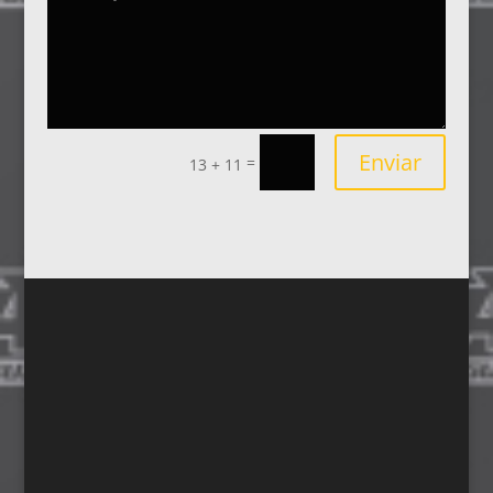
Enviar
=
13 + 11